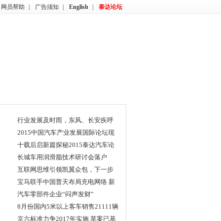
网员帮助
|
广告须知
|
English
|
泰达论坛
行业发展及时雨，东风、长安疾呼
1
中国品牌协同发展
2015中国汽车产业发展国际论坛现
2
场直击
十载后启新篇探秘2015泰达汽车论
3
坛开幕前夕
长城车用润滑脂技术研讨会落户
4
2015中国汽车产业发展国际论坛
互联网思维引领凯翼众包，下一步
5
如何前行？
宝马联手中国普天布局充电网络 新
6
能源中国战略清晰
汽车零部件企业“闷声发财”
7
8月份国内5米以上客车销售21111辆
8
京六标准力争2017年实施 草案已基
9