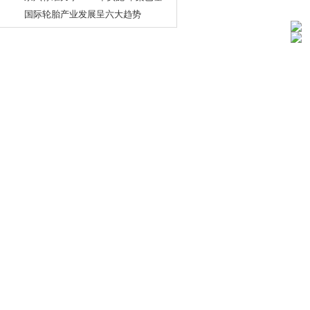
本制定
国际轮胎产业发展呈六大趋势
10