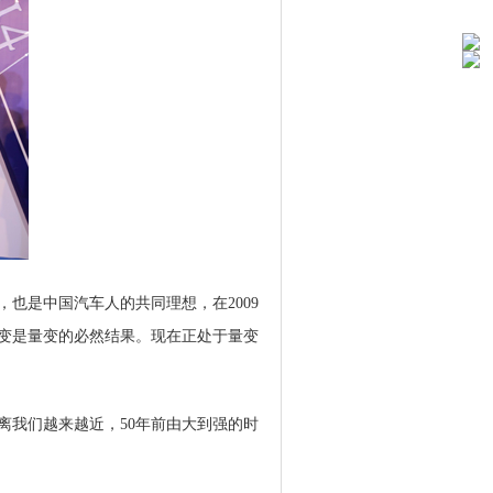
是中国汽车人的共同理想，在2009
变是量变的必然结果。现在正处于量变
离我们越来越近，50年前由大到强的时