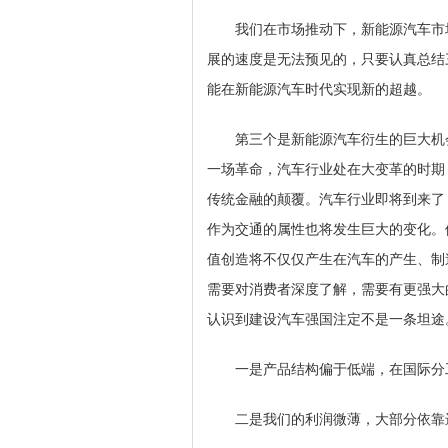
我们在市场推动下，新能源汽车市场
展的速度是无法预见的，只要认真总结
能在新能源汽车时代实现新的超越。
第三个是新能源汽车衍生的巨大机会
一场革命，汽车行业处在大变革的时期
传统金融的颠覆。汽车行业即将到来了
作为交通的属性也将发生巨大的变化。
值创造将不仅仅产生在汽车的产生、制
需要对消费者深度了解，需要有更强大
认识到建设汽车强国注定不是一条坦途
一是产品结构偏于低端，在国际分
二是我们的利润微薄，大部分依靠