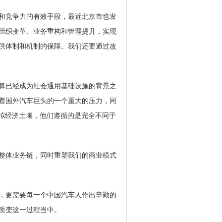
和竞争力的有效手段，最近北京市也发
组织变革、业务重构和管理提升，实现
供体制和机制的保障。我们还要通过改
算已经成为社会通用基础设施的背景之
着国外汽车巨头的一个重大的压力，同
虚拟经济土壤，他们遵循的是完全不同于
整体业务链，同时重塑我们的商业模式
，更需要每一个中国汽车人作出辛勤的
质变这一过程当中。