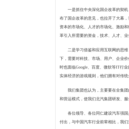
一是抓住中央深化国企改革的契机，
布了国企改革的意见，也拉开了大幕，
资本的市场化、人才的市场化、激励和
革引入所需要的资金，技术、人才、业
二是学习借鉴和应用互联网的思维，
下，需要对科技、市场、用户、企业价
时也面临Google、百度、微软等I
实体经济的游戏规则，他们拥有对传统
我们集团也认为，主要要在全集团内
和营运模式，使我们北汽集团研发、服
各位领导、各位同仁建设汽车强国是
付出，与中国汽车行业前辈相比，我们