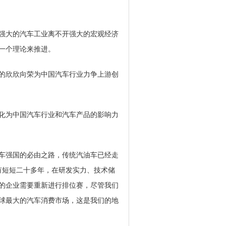
强大的汽车工业离不开强大的宏观经济
一个理论来推进。
济的欣欣向荣为中国汽车行业力争上游创
化为中国汽车行业和汽车产品的影响力
车强国的必由之路，传统汽油车已经走
有短短二十多年，在研发实力、技术储
的企业需要重新进行排位赛，尽管我们
球最大的汽车消费市场，这是我们的地