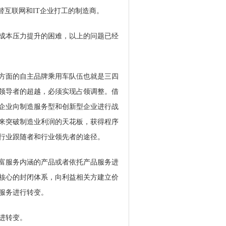
互联网和IT企业打工的制造商。
成本压力提升的困难，以上的问题已经
方面的自主品牌乘用车队伍也就是三四
领导者的超越，必须实现占领调整。借
企业向制造服务型和创新型企业进行战
来突破制造业利润的天花板，获得程序
行业跟随者和行业领先者的途径。
富服务内涵的产品或者依托产品服务进
核心的封闭体系，向利益相关方建立价
服务进行转变。
进转变。