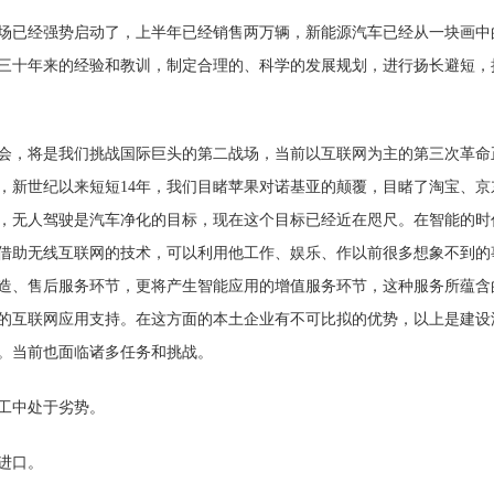
已经强势启动了，上半年已经销售两万辆，新能源汽车已经从一块画中
三十年来的经验和教训，制定合理的、科学的发展规划，进行扬长避短，
，将是我们挑战国际巨头的第二战场，当前以互联网为主的第三次革命
，新世纪以来短短14年，我们目睹苹果对诺基亚的颠覆，目睹了淘宝、
，无人驾驶是汽车净化的目标，现在这个目标已经近在咫尺。在智能的时
借助无线互联网的技术，可以利用他工作、娱乐、作以前很多想象不到的
造、售后服务环节，更将产生智能应用的增值服务环节，这种服务所蕴含
的互联网应用支持。在这方面的本土企业有不可比拟的优势，以上是建设
。当前也面临诸多任务和挑战。
工中处于劣势。
进口。