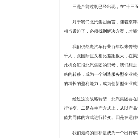
三是产能过剩已经出现，在“十三五”
对于我们北汽集团而言，随着京津冀
相当紧迫了，必须找到解决方案，才能
我们仍然走汽车行业百年以来传统模
千人，跟国际巨头相比差距很大，在渠
此机会汇报北汽集团的思考，我们想走
略的转移，成为一个制造服务型企业就
的增长的盈利能力，成为创新型企业就
经过这次战略转型，北汽集团要在四
行转变。二是在生产方式上，从以产品
值共同体的方式进行转变。四是在运作
我们最终的目标是成为一个出行解决