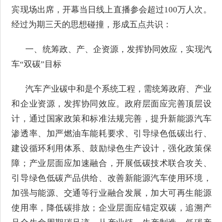
宾现场出席，开幕当日线上直播参会超过100万人次。
经过为期三天的思想碰撞，形成五点共识：
一、统筹政、产、企资源，发挥协同效应，实现汽
车“双碳”目标
汽车产业碳中和是个系统工程，需统筹政府、产业
和企业资源，发挥协同效应。政府层面应完善顶层设
计，通过国家政策和标准法规完善，提升新能源汽车
渗透率、加严燃油车能耗要求、引导绿色低碳出行、
建设循环利用体系、鼓励绿色生产设计，强化政策保
障；产业层面应加速融合，开展低碳技术联合攻关、
引导绿色低碳产品供给、改善新能源汽车使用环境，
加强与能源、交通等行业融合发展，加大可再生能源
使用率，降低碳排放；企业层面应锚定双碳，追溯产