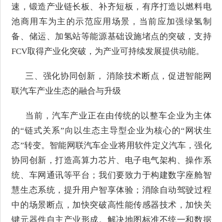
速，锻造产业链长板、补齐短板，有序打造以燃料电
池商用车为主的示范应用场景，当前应加强绿氢制
备、储运、加氢站等能源基础设施堵点的突破，支持
FCV取得产业化突破，为产业可持续发展提供动能。
三、强化协同创新， 消除技术断点，促进智能网
联汽车产业生态的融合与升级
当前，汽车产业正在由传统的以整车企业为主体
的“链式关系”向以生态主导型企业为核心的“网状生
态”转变。智能网联汽车企业将用软件定义汽车，强化
协同创新，打造高算力芯片、电子电气架构、操作系
统、车网通讯等平台；我们要致力于构建数字座舱智
慧生态系统，提升用户智享体验；消除自动驾驶过程
中的场景断点，加快突破高性能传感器技术，加快关
键元器件自主产业形成。解决地图标准不统一和数据